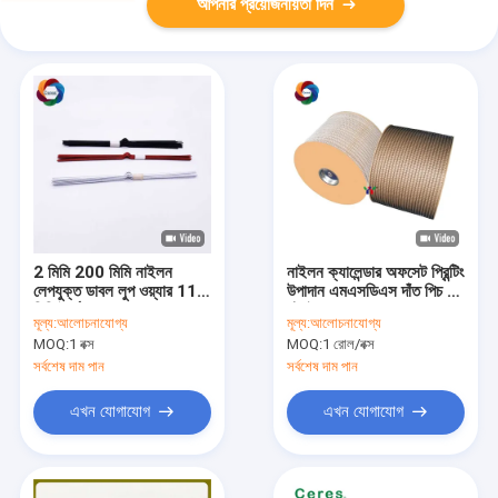
আপনার প্রয়োজনীয়তা দিন
2 মিমি 200 মিমি নাইলন
নাইলন ক্যালেন্ডার অফসেট প্রিন্টিং
লেপযুক্ত ডাবল লুপ ওয়্যার 115
উপাদান এমএসডিএস দাঁত পিচ লুপ
মিমি দৈর্ঘ্য ধাতু ওয়াল হুক
বাঁধাইয়ের তার
মূল্য:
আলোচনাযোগ্য
মূল্য:
আলোচনাযোগ্য
MOQ:
1 বক্স
MOQ:
1 রোল/বক্স
সর্বশেষ দাম পান
সর্বশেষ দাম পান
এখন যোগাযোগ
এখন যোগাযোগ