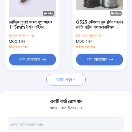
আমাদের সম্পর্কে
কারখানা ভ্রমণ
নোটবুক মুদ্রণ ডাবল লুপ ওয়্যার
G525 স্টেপলস বুক বন্ডিং ওয়্যার
115mm দৈর্ঘ্য নাইলন
সেচিং রাউন্ড গ্যালভানাইজড
মান নিয়ন্ত্রণ
ক্যালেন্ডার হ্যাঙ্গার ওয়্যার বাঁধাই
স্পাইরাল কয়েল
মূল্য:
আলোচনাযোগ্য
মূল্য:
আলোচনাযোগ্য
MOQ:
1 বক্স
MOQ:
1 বক্স
আমাদের সাথে যোগাযোগ করুন
সর্বশেষ দাম পান
সর্বশেষ দাম পান
খবর
এখন যোগাযোগ
এখন যোগাযোগ
উদ্ধৃতির জন্য আবেদন
আরো দেখুন
অফসেট প্রিন্টিং কালি
একটি বার্তা রেখে যান
আমরা দ্রুত উত্তর দেব
ইউভি অফসেট কালি
সুরক্ষা মুদ্রণ কালি