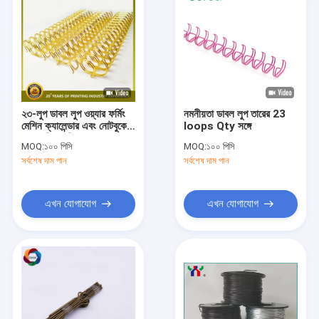
২৩-লুপ ডাবল লুপ ওয়্যার ফর্মিং
নমনীয়তা ডাবল লুপ তারের 23
মেশিন ক্যালেন্ডার এবং নোটবুকের
loops Qty সঙ্গে
জন্য বন্ডিং মেশিন
MOQ:
১০০ পিসি
MOQ:
১০০ পিসি
সর্বশেষ দাম পান
সর্বশেষ দাম পান
এখন যোগাযোগ
এখন যোগাযোগ
বাড়ি
পণ্য
VR প্রদর্শন