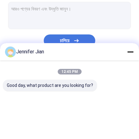
অফসেট প্রিন্টিং প্লেট
রবার ডিক প্রিন্ট করা
অফসেট প্রিন্টিং রাসায়নিক
চালিয়ে
অফসেট প্রিন্টিং উপাদান
Jennifer Jian
প্রিন্টিং মেশিন খুচরা যন্ত্রাংশ
আমাদের বিভাগসমূহ
12:45 PM
নিরাপত্তা ওয়াটারমার্ক কাগজ
Good day, what product are you looking for?
ডাবল লুপ ওয়্যার
BOPP থার্মাল ল্যামিনেশন ফিল্ম
ইউভি ফ্লেক্সো কালি
অফসেট প্রিন্টিং কালি
ইউভি অফসেট কালি
সুরক্ষা মুদ্রণ কালি
ইউভি স্ক্রিন প্রিন্টিং কালি