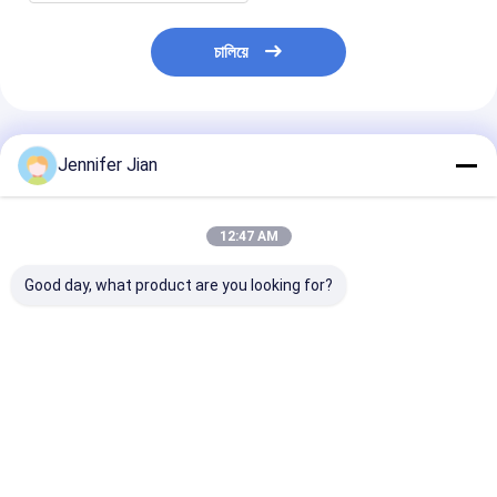
চালিয়ে
প্রস্তাবিত পণ্য
Jennifer Jian
12:47 AM
Good day, what product are you looking for?
পরিবেশ বান্ধব লেবেল মুদ্রণের
টেক্সটাইল লেবেল ফ্লেক্সো স্ক্রিন
সেরেস ইউভি ফ্লেক্সো প্র
জন্য উচ্চ রঙের ঘনত্ব নিম্ন
লেবেল মুদ্রণ কালি
কোল্ড ফয়েল স্ট্যাম্প ল
সান্দ্রতা ইউভি ফ্লেক্সো কালি
ভালো দাম
ভালো দাম
ভালো দাম