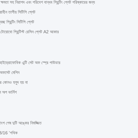
ষমতা সহ নিরাপদ এবং পরিবেশ বান্ধব প্রিন্টিং প্লেট পরিষ্কারের জন্য
য়াহীন তাপীয় সিটিপি প্লেট
 প্রিন্টিং সিটিপি প্লেট
 টোয়োবো প্রিন্টিগ্ট রেসিন প্লেট A2 আকার
হাইড্রোফোবিক এন্টি সেট অফ স্প্রে পাউডার
র অফসেট মেশিন
ে কোনও হলুদ হয় না
 অপ ভার্নিশ
রাংশ শেষ দুটি অঙ্কের নিমজ্জিত
 3/16 'গথিক