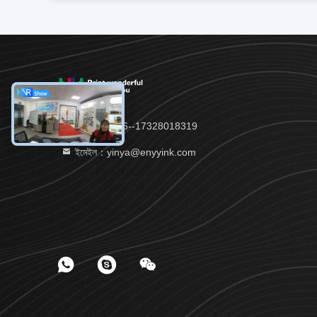
টেলিফোন:：86--17328018319
ইমেইল：yinya@enyyink.com