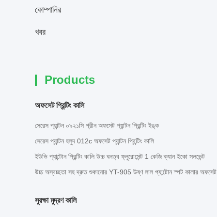
কোম্পানির
খবর
Products
অফসেট প্রিন্টিং কালি
সেরেস প্যান্টন ০৯২১সি গ্রীন অফসেট প্যান্টন প্রিন্টিং ইঙ্ক
সেরেস প্যান্টন হলুদ 012c অফসেট প্যান্টন প্রিন্টিং কালি
ইউভি প্যান্টোন প্রিন্টিং কালি উচ্চ ঘনত্ব ফ্লুরোসেন্ট 1 কেজি ক্যান ইকো সলভেন্ট
উচ্চ অস্বচ্ছতা সহ দ্রুত শুকানোর YT-905 উষ্ণ লাল প্যান্টোন স্পট কালার অফসেট প্
সুরক্ষা মুদ্রণ কালি