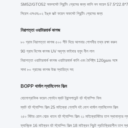
SM52/GTO52 অফলসেট প্রিন্টিং প্রেসের জন্য কালি নল ফয়েল 57.5*22.8*7
সিরেস এসএম১০২ ইঙ্ক ডক্ট ফয়েল অফসেট প্রিন্টিং প্রেসের জন্য
নিরাপত্তা ওয়াটারমার্ক কাগজ
৮০ গ্রাম নিরাপত্তা কাগজ ৫০০ শীট দিয়ে আপনার গোপনীয় তথ্য রক্ষা করুন
90 গ্রাম বিশেষ কাগজ UV অদৃশ্য ফাইবার হলুদ নীল লাল
নিরাপত্তা ওয়াটারমার্ক কাগজ ওয়াটারমার্ক কালি এবং বৈশিষ্ট্য 120gsm সঙ্গে
সাদা ৮০ গ্রামের কাগজ উচ্চ স্থায়িত্ব সহ
BOPP থার্মাল ল্যামিনেশন ফিল্ম
হোলোগ্রাফিক ফয়েল প্লেইন ম্যাট ট্রান্সপারেন্ট হট স্ট্যাম্পিং ফিম
ম্যাট হট স্ট্যাম্পিং ফিল্ম 25 মাইক্রো গ্লোসি বই বোপ থার্মাল ল্যামিনেশন ফিল্ম
২৫০ মিটার রোল গোল্ড ধাতব হট স্ট্যাম্পিং ফিল্ম ২১ মাইক্রোমিটার তাপ স্থানান্তর ল্
ফ্যাব্রিক 16 মাইক্রন হট স্ট্যাম্পিং ফিল্ম 18 মাইক্রন প্রিন্ট প্রতিক্রিয়াশীল তাপ স্