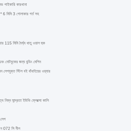
ড পাইকারি কারখানা
6 মিমি 3 গোলাকার গর্ত সহ
র 115 মিমি দৈর্ঘ্য ধাতু ওয়াল হুক
 এবং নোটবুকের জন্য বন্ডিং মেশিন
ন লেপযুক্ত স্টিল বই বাঁধাইয়ের ওয়্যার
ব নিম্ন সান্দ্রতা ইউভি ফ্লেক্সো কালি
প লেপ
ন্টন 072 সি নীল