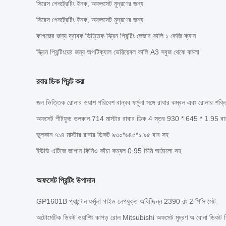
সিরেস পেনট্রেটিং ইনক, অফলসেট মুদ্রণের জন্য
সিরেস পেনট্রেটিং ইনক, অফলসেট মুদ্রণের জন্য
কাগজের জন্য দ্রাবক ভিত্তিক স্ক্রিন প্রিন্টিং লেজার কালি ১ কেজি ক্যান
স্ক্রিন প্রিন্টিংয়ের জন্য অপটিক্যাল ভেরিয়েবল কালি A3 সবুজ থেকে কমলা
রবার ডিক প্রিন্ট করা
জল ভিত্তিক রোলার ওয়াশ পরিবেশ বান্ধব ফর্মুলা সঙ্গে রাবার কম্বল এবং রোলার শক্ত
অফসেট শীটফুড ভলকান 714 মাস্টার রাবার ডিক 4 স্তর 930 * 645 * 1.95 বা
ভুলকান ৭১৪ মাস্টার রাবার ডিকট ৯৩০*৬৪৫*১.৯৫ বার সহ
ইউভি এটিজে জাপান কিনিও কাঁচা কম্বল 0.95 মিমি আঠালো সহ
অফসেট প্রিন্টিং উপাদান
GP1601B প্যান্টোন ফর্মুলা গাইড লেপযুক্ত অবিচ্ছিন্ন 2390 রং 2 পিসি সেট
অটোমেটিক ডিকট ওয়াশিং কাপড় রোল Mitsubishi অফসেট মুদ্রণ অ বোনা ডিকট ক্