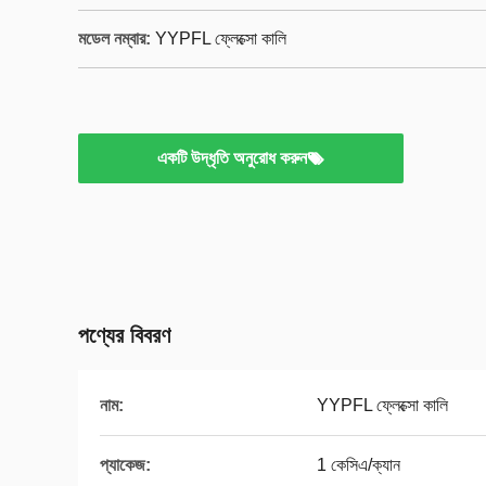
মডেল নম্বার:
YYPFL ফ্লেক্সো কালি
একটি উদ্ধৃতি অনুরোধ করুন
পণ্যের বিবরণ
নাম:
YYPFL ফ্লেক্সো কালি
প্যাকেজ:
1 কেসিএ/ক্যান