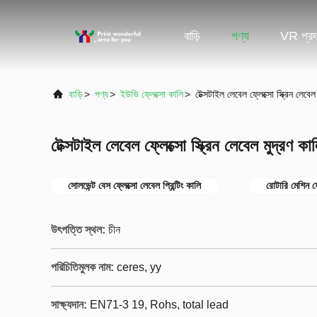
বাড়ি
পণ্য
VR প্রদর
বাড়ি
>
পণ্য
>
ইউভি ফ্লেক্সো কালি
>
টেক্সটাইল লেবেল ফ্লেক্সো স্ক্রিন লেবেল
টেক্সটাইল লেবেল ফ্লেক্সো স্ক্রিন লেবেল মুদ্রণ কা
সোলভেন্ট বেস ফ্লেক্সো লেবেল প্রিন্টিং কালি
রোটারি মেশিন ফ্
উৎপত্তি স্থল:
চীন
পরিচিতিমুলক নাম:
ceres, yy
সাক্ষ্যদান:
EN71-3 19, Rohs, total lead