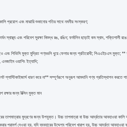
কালি প্রয়োগ এবং মাঝারি শুকানোর গতির সাথে নমনীয় সংস্করণ;
র্বন স্বাস্থ্য এবং পরিবেশ সুরক্ষা বিশুদ্ধ রঙ, রঙিন; ফর্মালিন ছাড়াই কম স্বাদ, শক্তিশালী রঙ
ও এবং পিভিসি মুক্ত মুদ্রিত পণ্যগুলি ধুয়ে ফেলার জন্য প্রতিরোধী; পিএএইচএস মুক্ত; ** 
, এনজাইম ওয়াশিং ইত্যাদি;
লেট প্লাস্টিকাইজার্স ধারণ করে না** সম্পূর্ণরূপে অনুরূপ আমদানি পণ্য প্রতিস্থাপন করত
শ রক্ষার জন্য টক্সিন মুক্ত মান
ের তাপমাত্রায় মুদ্রণের জন্য উপযুক্ত। উচ্চ তাপমাত্রা বা উচ্চ আর্দ্রতার আবহাওয়া কাল
 করার পরামর্শ দেওয়া হয়. যদি ব্যবহারের উদ্দেশ্য পরিবেশ খারাপ হয়, উচ্চ আর্দ্রতা আবহাওয