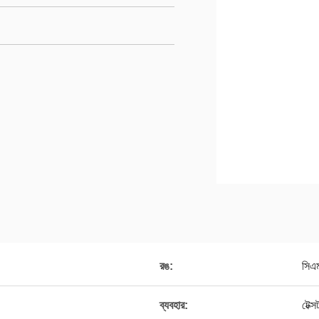
রঙ:
সিএ
ব্যবহার:
টেক্