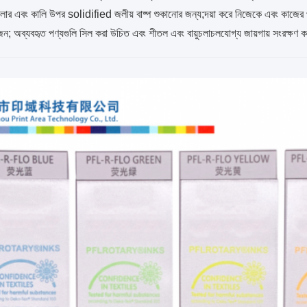
োলার এবং কালি উপর solidified জলীয় বাষ্প শুকানোর জন্য;দয়া করে নিজেকে এবং কাজের পর
়োজন; অব্যবহৃত পণ্যগুলি সিল করা উচিত এবং শীতল এবং বায়ুচলাচলযোগ্য জায়গায় সংরক্ষণ 