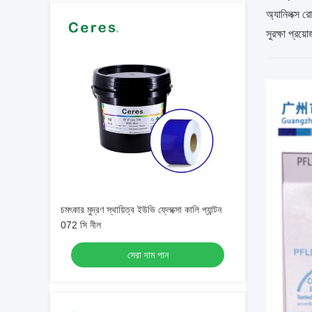
অ্যানিলক্স র
সুরক্ষা প্রয
চমৎকার মুদ্রণ স্থায়িত্ব ইউভি ফ্লেক্সো কালি প্যান্টন
072 সি নীল
সেরা দাম পান