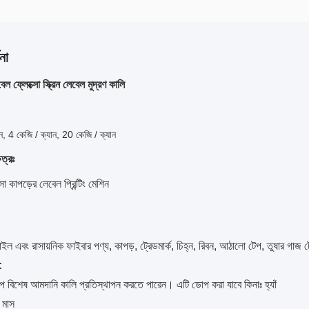
না
েল ফ্লেক্সো স্ক্রিন লেবেল মুদ্রণ কালি
ন, 4 কেজি / ক্যান, 20 কেজি / ক্যান
েত্রঃ
সো কাপড়ের লেবেল প্রিন্টিং মেশিন
সটাইল এবং রাসায়নিক ফাইবার পণ্য, কাপড়, ট্রেডমার্ক, চিহ্ন, রিবন, আঠালো টেপ, তুষার গাজ
:
রূপে বিশেষ আমদানি কালি প্রতিস্থাপন করতে পারেন। এটি ডোপ করা যাবে কিনাঃ হ্যাঁ
 মাস