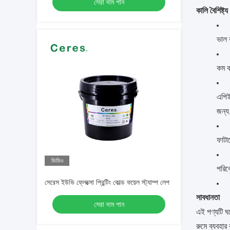
সেরা দাম পান
কালি বৈশিষ্ট্য
ভাল 
কম কা
এপিই
জন্য
ফাটা
ভিডিও
পরিবে
সেরেস ইউভি ফ্লেক্সো প্রিন্টিং কোল্ড ফয়েল স্ট্যাম্প লেপ
সাবধানতা
সেরা দাম পান
এই পণ্যটি ঘর
রুমে ব্যবহার