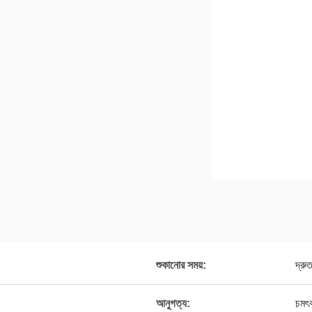
শুকানোর সময়:
দ্রু
আনুগত্য:
চমৎ