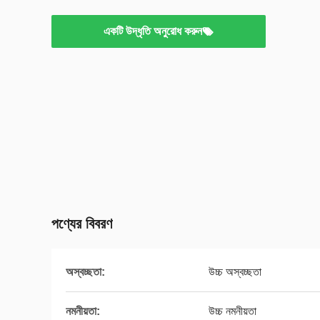
একটি উদ্ধৃতি অনুরোধ করুন
পণ্যের বিবরণ
অস্বচ্ছতা:
উচ্চ অস্বচ্ছতা
নমনীয়তা:
উচ্চ নমনীয়তা