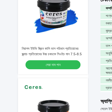
সম্পত
পণ্যে
শুকান
সান্দ্
অস্পষ
তাপ প
নিরাপদ ইউভি স্ক্রিন কালি ভাল পরিধান প্রতিরোধের
সংযুক
স্ক্র্যাচ প্রতিরোধের উচ্চ চকচকে পিএইচ মান 7.5-8.5
প্রত
সেরা দাম পান
আলোর
ক্ষমত
নমনীয
দ্রা
অ্যাপ্
সেরেস ইউভি