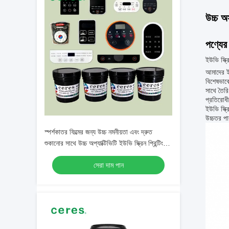
উচ্চ অ
পণ্যের 
ইউভি স্ক্রি
আমাদের ইউভ
বিশেষভাবে
সাথে তৈরি
প্রতিরোধী
ইউভি স্ক্
উচ্চতর পা
স্পর্শকাতর ফিল্মের জন্য উচ্চ নমনীয়তা এবং দ্রুত
শুকানোর সাথে উচ্চ অপ্যাক্টিভিটি ইউভি স্ক্রিন প্রিন্টিং
কালি
সেরা দাম পান