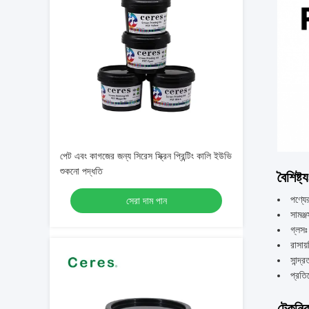
পেট এবং কাগজের জন্য সিরেস স্ক্রিন প্রিন্টিং কালি ইউভি
শুকনো পদ্ধতি
বৈশিষ্ট্য
পণ্যের
সেরা দাম পান
সামঞ্
গ্লসঃ
রাসায
সান্দ্র
প্রতি
টেকনিক্