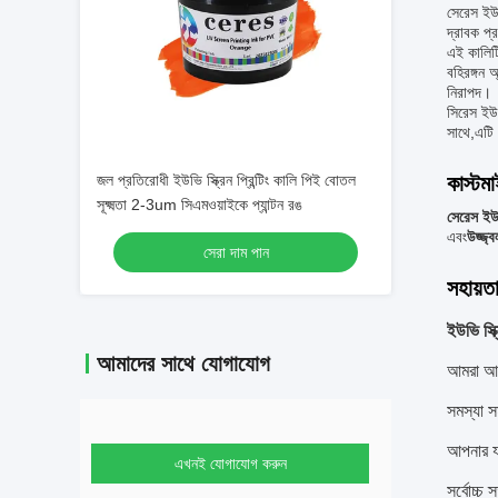
সেরেস ইউভি
দ্রাবক প্
এই কালিটি
বহিরঙ্গন 
নিরাপদ।
সিরেস ইউভি
সাথে,এটি 
জল প্রতিরোধী ইউভি স্ক্রিন প্রিন্টিং কালি পিই বোতল
কাস্টম
সূক্ষ্মতা 2-3um সিএমওয়াইকে প্যান্টন রঙ
সেরেস ইউভি
এবং
উজ্জ্
সেরা দাম পান
সহায়ত
ইউভি স্ক্
আমাদের সাথে যোগাযোগ
আমরা আমা
সমস্যা স
আপনার য
এখনই যোগাযোগ করুন
সর্বোচ্চ 