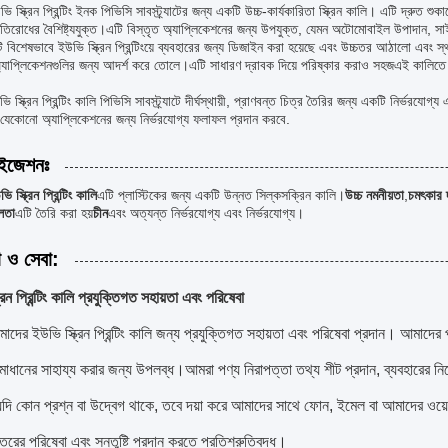
 স্ক্রিন প্রিন্টিং ইনক পিভিসি সাবস্ট্র্যাটের জন্য একটি উচ্চ-কার্যকারিতা স্ক্রিন কালি। এটি দ্রুত শুক
রতিরোধের বৈশিষ্ট্যযুক্ত।এটি বিস্তৃত অ্যাপ্লিকেশনের জন্য উপযুক্ত, যেমন অটোমোবাইল উপাদান, স
 বিশেষভাবে ইউভি স্ক্রিন প্রিন্টিংয়ে ব্যবহারের জন্য ডিজাইন করা হয়েছে এবং উচ্চতর আঠালো এবং স
অ্যাপ্লিকেশনগুলির জন্য আদর্শ করে তোলে।এটি সাধারণ দ্রাবক দিয়ে পরিষ্কার করাও সহজএই কালিতে
 স্ক্রিন প্রিন্টিং কালি পিভিসি সাবস্ট্র্যাটে দীর্ঘস্থায়ী, প্রাণবন্ত চিত্র তৈরির জন্য একটি নির্ভরযো
যেকোনো অ্যাপ্লিকেশনের জন্য নির্ভরযোগ্য ফলাফল প্রদান করবে.
াইজেশনঃ
 স্ক্রিন প্রিন্টিং কালি
এটি প্লাস্টিকের জন্য একটি উন্নত সিল্কসক্রিন কালি।
উচ্চ নমনীয়তা
,
চমৎকার 
বলতা
এটি তৈরি করা হয়
চীন
এবং অত্যন্ত নির্ভরযোগ্য এবং নির্ভরযোগ্য।
া ও সেবা:
রিন প্রিন্টিং কালি প্রযুক্তিগত সহায়তা এবং পরিষেবা
দের ইউভি স্ক্রিন প্রিন্টিং কালি জন্য প্রযুক্তিগত সহায়তা এবং পরিষেবা প্রদান। আমাদের প
মাধানের সাহায্য করার জন্য উপলব্ধ।আমরা পণ্য নিরাপত্তা তথ্য শীট প্রদান, ব্যবহারের নির
দি কোন প্রশ্ন বা উদ্বেগ থাকে, তবে দয়া করে আমাদের সাথে ফোন, ইমেল বা আমাদের ওয
স্তরের পরিষেবা এবং সন্তুষ্টি প্রদান করতে প্রতিশ্রুতিবদ্ধ।