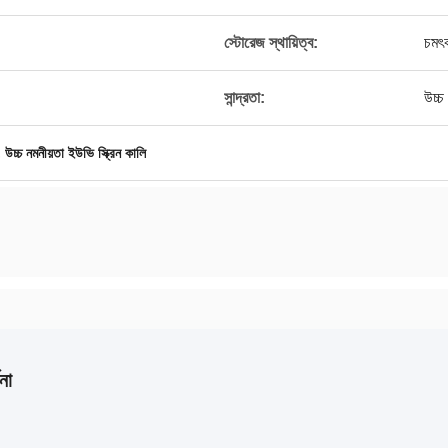
স্টোরেজ স্থায়িত্ব:
চমৎক
সান্দ্রতা:
উচ্চ 
,
উচ্চ নমনীয়তা ইউভি স্ক্রিন কালি
না