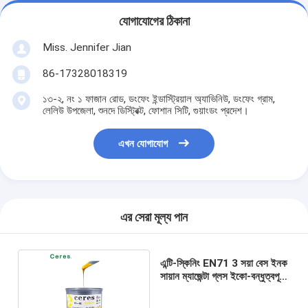
যোগাযোগের ঠিকানা
Miss. Jennifer Jian
86-17328018319
১৩-২, নং ১ ফাজান রোড, ডংফেং ইন্ডাস্ট্রিয়াল অ্যাভিনিউ, ডংফেং গ্রাম,
লেলিউ উপজেলা, শুনদে ডিস্ট্রিক্ট, ফোশান সিটি, গুয়াংডং প্রদেশ।
এখন যোগাযোগ
এর সেরা মূল্য পান
এন্টি-স্কিনিং EN71 3 সয়া বেস ইনক
সায়ান ম্যাজেন্টা গ্লস ইকো-বন্ধুত্বপূর্ণ
ইনক