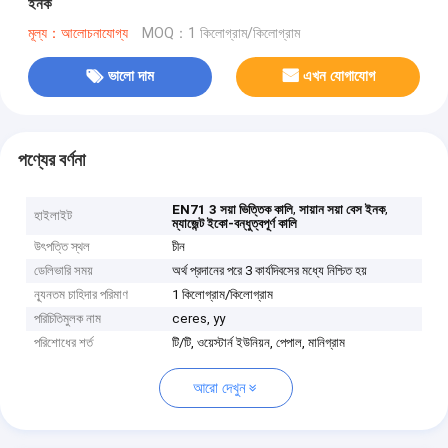
ইনক
মূল্য：আলোচনাযোগ্য
MOQ：1 কিলোগ্রাম/কিলোগ্রাম
ভালো দাম
এখন যোগাযোগ
পণ্যের বর্ণনা
,
,
EN71 3 সয়া ভিত্তিক কালি
সায়ান সয়া বেস ইনক
হাইলাইট
ম্যাজেন্ট ইকো-বন্ধুত্বপূর্ণ কালি
উৎপত্তি স্থল
চীন
ডেলিভারি সময়
অর্থ প্রদানের পরে 3 কার্যদিবসের মধ্যে নিশ্চিত হয়
ন্যূনতম চাহিদার পরিমাণ
1 কিলোগ্রাম/কিলোগ্রাম
পরিচিতিমুলক নাম
ceres, yy
পরিশোধের শর্ত
টি/টি, ওয়েস্টার্ন ইউনিয়ন, পেপাল, মানিগ্রাম
আরো দেখুন