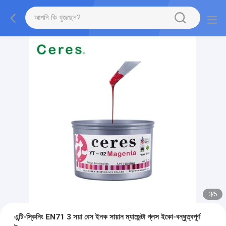
3
/
5
এন্টি-স্কিনিং EN71 3 সয়া বেস ইনক সায়ান ম্যাজেন্টা গ্লস ইকো-বন্ধুত্বপূর্ণ