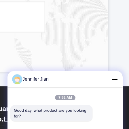
Jennifer Jian
7:52 AM
angzhou Print Area Technology
Good day, what product are you looking 
for?
.Ltd