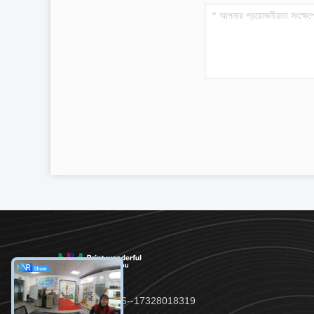
টেলিফোন:：86--17328018319