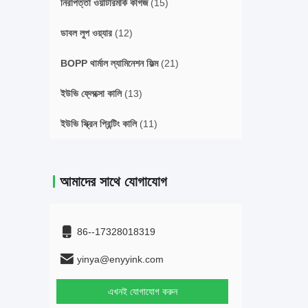
নিরাপত্তা ওয়াটারমার্ক কাগজ
(15)
ডাবল লুপ ওয়্যার
(12)
BOPP থার্মাল ল্যামিনেশন ফিল্ম
(21)
ইউভি ফ্লেক্সো কালি
(13)
ইউভি স্ক্রিন প্রিন্টিং কালি
(11)
আমাদের সাথে যোগাযোগ
86--17328018319
yinya@enyyink.com
এখনই যোগাযোগ করুন