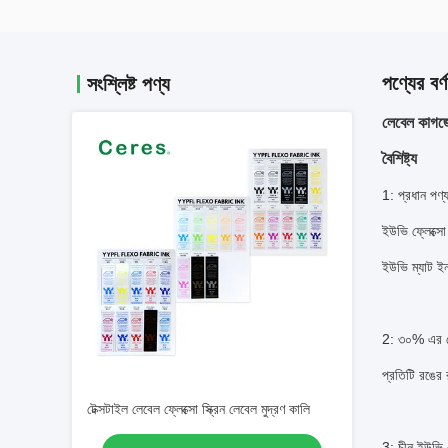
পণ্যের বর্ণ
সংশ্লিষ্ট পণ্য
লেবেল কাগজে
বৈশিষ্ট্য
1: প্রধান পণ্
ইউভি ফ্লেক্সো
ইউভি ম্যাট ই
2: ৩০% এর ব
প্রতিটি রঙের
টেক্সটাইল লেবেল ফ্লেক্সো স্ক্রিন লেবেল মুদ্রণ কালি
3: চীন ইউভি ফ