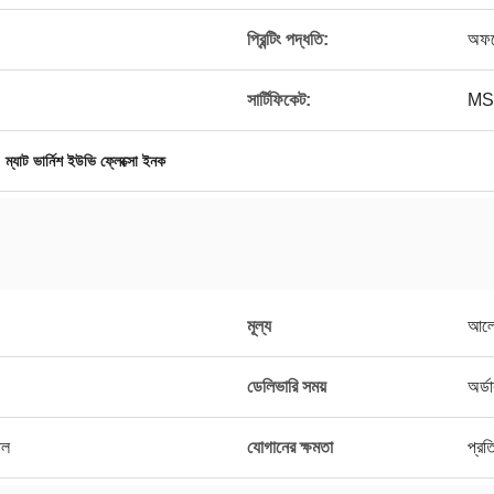
প্রিন্টিং পদ্ধতি:
অফসে
সার্টিফিকেট:
MS
,
ম্যাট ভার্নিশ ইউভি ফ্লেক্সো ইনক
মূল্য
আলো
ডেলিভারি সময়
অর্ড
াল
যোগানের ক্ষমতা
প্রত