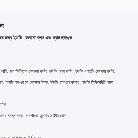
না
র জন্য ইউভি ফ্লেক্সো গ্লস এবং ম্যাট ল্যাঙ্ক
য:
 কালি, জল ভিত্তিক ফ্লেক্সো কালি, ইউভি গ্লস কালি, ইউভি এলইডি ফ্লেক্সো কালি,
নক, ইউভি ইউএনএস ফ্লেক্সো ইনক, ইউভি স্পেশাল কালার, ইউভি সিকিউরিটি ইনক।
েশি
 রঙের ঘনত্ব অন্য কোম্পানির তুলনায় 30% বেশি।
্লেক্সো কালি থেকে শীর্ষ মানের