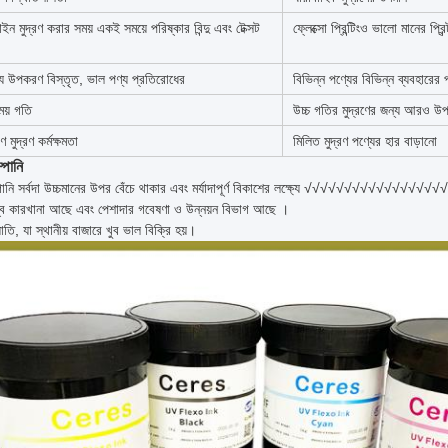
 লাইন মুদ্রণ করার সময় একই সময়ে পরিষ্কার বিন্দু এবং টেক্সট
ফ্লেক্সো প্রিন্টিংও ভালো মানের প্রিন
্য উপকরণ বিস্তৃত, ভাল পণ্য প্রতিরোধের
বিভিন্ন পণ্যের বিভিন্ন ব্যবহারের 
ময় গতি
উচ্চ গতির মুদ্রণের জন্য আরও উপ
 মুদ্রণ কর্মক্ষমতা
মিলিত মুদ্রণ পণ্যের হার বাড়ানো
পানি
পানি সর্বদা উচ্চমানের উপর বেঁচে থাকার এবং মর্যাদাপূর্ণ বিকাশের লক্ষ্যে √√√√√√√√√
ব কারখানা আছে এবং পেশাদার গবেষণা ও উন্নয়ন বিভাগ আছে ।
াতি, যা স্থানীয় বাজারে খুব ভাল বিক্রি হয়।