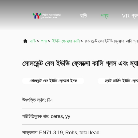
বাড়ি
পণ্য
VR প্রদর
বাড়ি
>
পণ্য
>
ইউভি ফ্লেক্সো কালি
>
সোলভেন্ট বেস ইউভি ফ্লেক্সো কালি গ্
সোলভেন্ট বেস ইউভি ফ্লেক্সো কালি গ্লস এবং ম্
সোলভেন্ট বেস ইউভি ফ্লেক্সো ইনক
ম্যাট ভার্নিশ ইউভি ফ্ল
উৎপত্তি স্থল:
চীন
পরিচিতিমুলক নাম:
ceres, yy
সাক্ষ্যদান:
EN71-3 19, Rohs, total lead