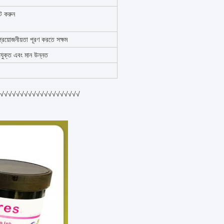
্ট করুন
প্রয়োজনীয়তা পূরণ করতে সক্ষম
যুক্ত এবং মান উন্নত
√√√√√√√√√√√√√√√√√√√√√√√√√√√√√