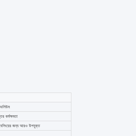
ি ভলিউম
তর কর্মক্ষমতা
েবেলিংয়ের জন্য আরও উপযুক্ত