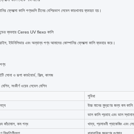
নির ফ্লেক্সো কালি পণ্যগুলি চীনের বেশিরভাগ লেবেল কারখানায় ব্যবহৃত হয়।
র্যান্ডের ব্যবহার Ceres UV flexo কালি
য়াইস, ইউনিলিভার এবং অন্যান্য পণ্য আমাদের কোম্পানির ফ্লেক্সো কালি ব্যবহার করে।
পণ্য
টি সোনা ও রূপা কার্ডবোর্ড, ফিল্ম, কাগজ
ল মেশিন, সংকীর্ণ ওয়েব লেবেল মেশিন
সুবিধা
নত্ব
উচ্চ মানের মুদ্রণের জন্য কম কাল
ভাল কালি প্রবাহ এবং ভাল স্থানান্
ধব কাঁচামাল, কম গন্ধ
খাদ্য, প্রসাধনী প্যাকেজিং এবং ল
রণ স্থিতিশীলতা
ধারাবাহিক মুদ্রণের গুণমান