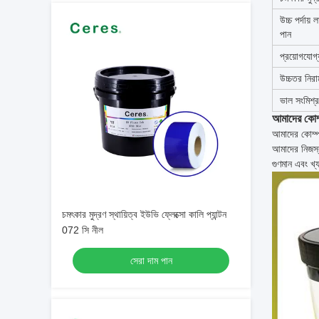
উচ্চ পর্দায়
পান
প্রয়োগযোগ
উচ্চতর নিরা
ভাল সংমিশ্রণ
আমাদের কোম্
আমাদের কোম্
আমাদের নিজস্
গুণমান এবং খ্য
চমৎকার মুদ্রণ স্থায়িত্ব ইউভি ফ্লেক্সো কালি প্যান্টন
072 সি নীল
সেরা দাম পান