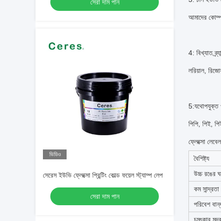
সেরা দাম পান
আমাদের কোম্পা
4: বিখ্যাত ব্
লরিয়াল, রিজো
5:যথোপযুক্ত 
পিপি, পিই, পিই
ফ্লেক্সো লেবে
ভিডিও
বৈশিষ্ট্য
উচ্চ রঙের ঘ
সেরেস ইউভি ফ্লেক্সো প্রিন্টিং কোল্ড ফয়েল স্ট্যাম্প লেপ
কম সান্দ্রতা
সেরা দাম পান
পরিবেশ বান্
চমৎকার মুদ্