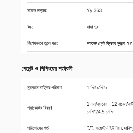
মডেল নম্বার:
Yy-363
রঙ:
সাদা দুধ
বিশেষভাবে তুলে ধরা:
,
অফসেট প্লেট ক্লিনার মুদ্রণ
YY 
পেমেন্ট ও শিপিংয়ের শর্তাবলী
ন্যূনতম চাহিদার পরিমাণ
1 লিটার/লিটার
1 এল/ব্যারেল। 12 বারেল/কার
প্যাকেজিং বিবরণ
সেমি*24.5 সেমি
পরিশোধের শর্ত
টি/টি, ওয়েস্টার্ন ইউনিয়ন, মানি