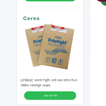
LF95GC অফসেট প্রিন্টিং প্লেট রজন নাইলন পিএস
পজিটিভ লেটারপ্রিন্ট ফ্লেক্সো
সেরা দাম পান