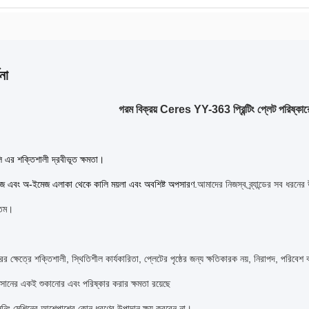
না
গরম বিক্রয় Ceres YY-363 প্রিন্টিং প্লেট পরিষ্কারে
ি এর শক্তিশালী দ্রবীভূত ক্ষমতা।
েজ এবং অ-ইমেজ এলাকা থেকে কালি ময়লা এবং অবশিষ্ট অপসারণ
.
আমাদের নিজস্ব ব্র্যান্ডের সব ধরনে
গতম।
ের ক্ষেত্রে শক্তিশালী, স্থিতিশীল কার্যকারিতা, প্লেটের পৃষ্ঠের জন্য ক্ষতিকারক নয়, নিরাপদ, পরিবেশ
ক্সানের একই শুকানোর এবং পরিষ্কার করার ক্ষমতা রয়েছে
ক্লিনিং মেশিনের আশেপাশের কোন ধরণের উপাদান ক্ষয় করবেন না।