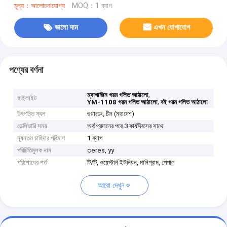
মূল্য：আলোচনাযোগ্য
MOQ：1 ব্যাগ
ভালো দাম
এখন যোগাযোগ
পণ্যের বর্ণনা
,
ম্যাগাজিন গরম গলিত আঠালো
হাইলাইট
,
YM-1108 গরম গলিত আঠালো
বই গরম গলিত আঠালো
উৎপত্তি স্থল
গুয়াংডং, চীন (মহাদেশ)
ডেলিভারি সময়
অর্থ প্রদানের পরে 3 কার্যদিবসের সাথে
ন্যূনতম চাহিদার পরিমাণ
1 ব্যাগ
পরিচিতিমুলক নাম
ceres, yy
পরিশোধের শর্ত
টি/টি, ওয়েস্টার্ন ইউনিয়ন, মানিগ্রাম, পেপাল
আরো দেখুন