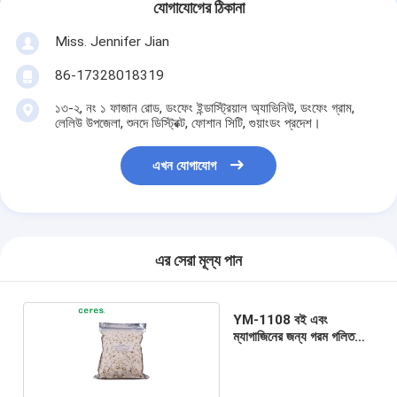
যোগাযোগের ঠিকানা
Miss. Jennifer Jian
86-17328018319
১৩-২, নং ১ ফাজান রোড, ডংফেং ইন্ডাস্ট্রিয়াল অ্যাভিনিউ, ডংফেং গ্রাম,
লেলিউ উপজেলা, শুনদে ডিস্ট্রিক্ট, ফোশান সিটি, গুয়াংডং প্রদেশ।
এখন যোগাযোগ
এর সেরা মূল্য পান
YM-1108 বই এবং
ম্যাগাজিনের জন্য গরম গলিত
আঠালো