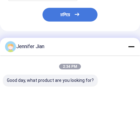
চালিয়ে
প্রস্তাবিত পণ্য
Jennifer Jian
2:34 PM
Good day, what product are you looking for?
GP1601B প্যান্টোন ফর্মুলা
অটোমেটিক ডিকট ওয়াশিং কাপড়
SM52/GTO52 অ
গাইড লেপযুক্ত অবিচ্ছিন্ন
রোল Mitsubishi অফসেট
প্রিন্টিং প্রেসের জন্য 
2390 রং 2 পিসি সেট
মুদ্রণ অ বোনা ডিকট ক্লিনিং
ফয়েল 57.5*22.8*
কাপড়
ভালো দাম
ভালো দাম
ভালো দাম