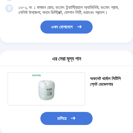
১৩-২, নং ১ ফাজান রোড, ডংফেং ইন্ডাস্ট্রিয়াল অ্যাভিনিউ, ডংফেং গ্রাম,
লেলিউ উপজেলা, শুনদে ডিস্ট্রিক্ট, ফোশান সিটি, গুয়াংডং প্রদেশ।
এখন যোগাযোগ
এর সেরা মূল্য পান
অফসেট থার্মাল সিটিপি
প্লেট ডেভেলপার
চালিয়ে