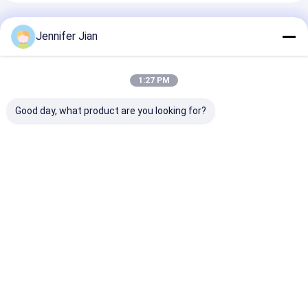
প্রস্তাবিত পণ্য
Jennifer Jian
1:27 PM
Good day, what product are you looking for?
কাগজের জন্য অফসেট অ্যান্টি-
YY800 10 মাইক্রন অফসেট
YT-500 হাই ট্রান্সপা
সেট অফ পাউডার ১ কেজি/ব্যাগ
প্রিন্টিং রাসায়নিক হাইড্রোফোবিক
ম্যাট ল্যাঙ্ক ফর অফস
এন্টি সেট অফ স্প্রে পাউডার
ভালো দাম
ভালো দাম
ভালো দাম
বাড়ি
আমাদের সম্পর্কে
Desktop Site
সাইটম্যাপ
গোপনীয়তা নীতি
গুণ
অফসেট প্রিন্টিং কালি
চীন কারখানা.Copyright © 2026 Guangzhou Print Area
Technology Co.Ltd. All Rights Reserved.