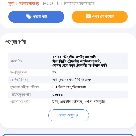
মূল্য：আলোচনাযোগ্য
MOQ：0.1 কিলোগ্রাম/কিলোগ্রাম
ভালো দাম
এখন যোগাযোগ
পণ্যের বর্ণনা
,
YY11 চৌম্বকীয় অপটিক্যাল কালি
হাইলাইট
,
স্ক্রিন প্রিন্টিং চৌম্বকীয় অপটিক্যাল কালি
সোনার থেকে সবুজ চৌম্বকীয় অপটিকাল কালি
উৎপত্তি স্থল
চীন
ডেলিভারি সময়
অর্থ প্রদানের পরে 3 দিনের মধ্যে
ন্যূনতম চাহিদার পরিমাণ
0.1 কিলোগ্রাম/কিলোগ্রাম
পরিচিতিমুলক নাম
ceres
পরিশোধের শর্ত
টি/টি, ওয়েস্টার্ন ইউনিয়ন, পেপাল, মানিগ্রাম
আরো দেখুন