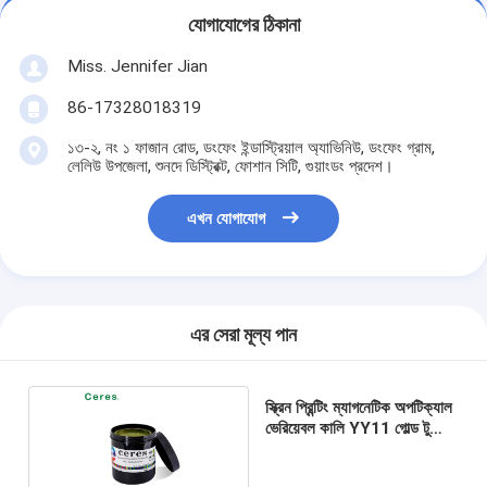
যোগাযোগের ঠিকানা
Miss. Jennifer Jian
86-17328018319
১৩-২, নং ১ ফাজান রোড, ডংফেং ইন্ডাস্ট্রিয়াল অ্যাভিনিউ, ডংফেং গ্রাম,
লেলিউ উপজেলা, শুনদে ডিস্ট্রিক্ট, ফোশান সিটি, গুয়াংডং প্রদেশ।
এখন যোগাযোগ
এর সেরা মূল্য পান
স্ক্রিন প্রিন্টিং ম্যাগনেটিক অপটিক্যাল
ভেরিয়েবল কালি YY11 গোল্ড টু
গ্রিন