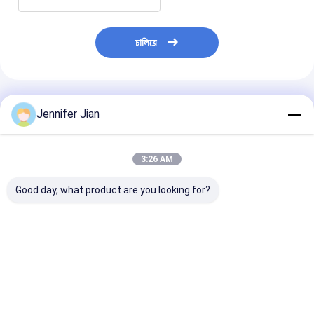
চালিয়ে
প্রস্তাবিত পণ্য
Jennifer Jian
3:26 AM
Good day, what product are you looking for?
সিরেস পেনট্রেটিং ইনক,
সিরেস পেনট্রেটিং ইনক,
ইঙ্কজেট প্রিন্টারের জন
অফলসেট মুদ্রণের জন্য
অফলসেট মুদ্রণের জন্য
অদৃশ্য কালি - নীল ও লা
কালি
ভালো দাম
ভালো দাম
ভালো দাম