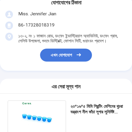
যোগাযোগের ঠিকানা
Miss. Jennifer Jian
86-17328018319
১৩-২, নং ১ ফাজান রোড, ডংফেং ইন্ডাস্ট্রিয়াল অ্যাভিনিউ, ডংফেং গ্রাম,
লেলিউ উপজেলা, শুনদে ডিস্ট্রিক্ট, ফোশান সিটি, গুয়াংডং প্রদেশ।
এখন যোগাযোগ
এর সেরা মূল্য পান
২৩*১৬*৫ মিমি প্রিন্টিং মেশিনের খুচরা
যন্ত্রাংশ নীল কাঁচা সুপার সুনির্দিষ্ট
আকৃতির