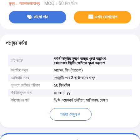
মূল্য：আলোচনাযোগ্য
MOQ：50 পিস/পিস
ভালো দাম
এখন যোগাযোগ
পণ্যের বর্ণনা
,
যথার্থ আকৃতির মুদ্রণ যন্ত্রের খুচরা যন্ত্রাংশ
হাইলাইট
রবার সকার প্রিন্টিং মেশিনের খুচরা যন্ত্রাংশ
উৎপত্তি স্থল
গুয়াংডং, চীন (মহাদেশ)
ডেলিভারি সময়
পেমেন্টের পরে 3 কার্যদিবসের মধ্যে
ন্যূনতম চাহিদার পরিমাণ
50 পিস/পিস
পরিচিতিমুলক নাম
ceres, yy
পরিশোধের শর্ত
টি/টি, ওয়েস্টার্ন ইউনিয়ন, মানিগ্রাম, পেপাল
আরো দেখুন