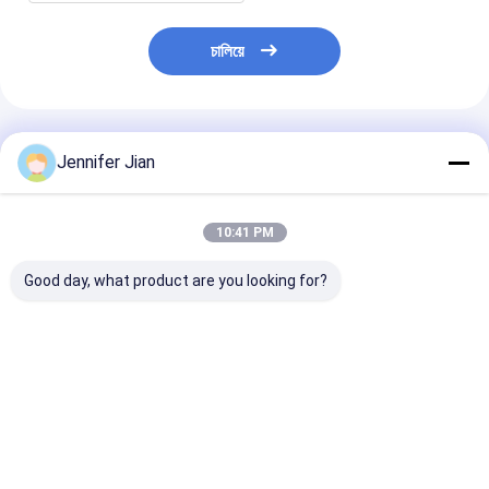
চালিয়ে
প্রস্তাবিত পণ্য
Jennifer Jian
10:41 PM
Good day, what product are you looking for?
পিছনে 7 অঙ্কের লেইবিংগার
পিছনে 8 ডিজিট লেইবিংগার
চীন কাস্টমাইজড O
নম্বরিং মেশিনের যন্ত্রাংশ শেষ দুটি
নাম্বারিং মেশিন অংশ 3/16
52 ওয়াশ আপ ব্লেড প
অঙ্কের নিমজ্জিত
'গথিক
কারখানা
ভালো দাম
ভালো দাম
ভালো দাম