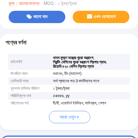
মূল্য：আলোচনাযোগ্য
MOQ：১ টুকরা/টুকরা
ভালো দাম
এখন যোগাযোগ
পণ্যের বর্ণনা
,
ধাতব মুদ্রণ যন্ত্রের খুচরা যন্ত্রাংশ
হাইলাইট
,
প্রিন্টিং মেশিনের খুচরা যন্ত্রাংশ গ্রিপার প্যাড
রিয়োবি ৫২০ মেশিন গ্রিপার প্যাড
উৎপত্তি স্থল
গুয়াংডং, চীন (মহাদেশ)
ডেলিভারি সময়
অর্থ প্রদানের পরে 3 কার্যদিবসের সাথে
ন্যূনতম চাহিদার পরিমাণ
১ টুকরা/টুকরা
পরিচিতিমুলক নাম
ceres, yy
পরিশোধের শর্ত
টি/টি, ওয়েস্টার্ন ইউনিয়ন, মানিগ্রাম, পেপাল
আরো দেখুন