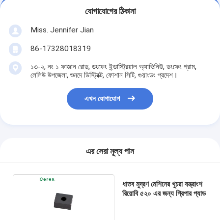
যোগাযোগের ঠিকানা
Miss. Jennifer Jian
86-17328018319
১৩-২, নং ১ ফাজান রোড, ডংফেং ইন্ডাস্ট্রিয়াল অ্যাভিনিউ, ডংফেং গ্রাম,
লেলিউ উপজেলা, শুনদে ডিস্ট্রিক্ট, ফোশান সিটি, গুয়াংডং প্রদেশ।
এখন যোগাযোগ
এর সেরা মূল্য পান
ধাতব মুদ্রণ মেশিনের খুচরা যন্ত্রাংশ
রিয়োবি ৫২০ এর জন্য গ্রিপার প্যাড