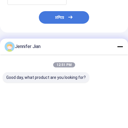
চালিয়ে
প্রস্তাবিত পণ্য
Jennifer Jian
12:51 PM
Good day, what product are you looking for?
পিছনে 7 অঙ্কের লেইবিংগার
পিছনে 8 ডিজিট লেইবিংগার
চীন কাস্টমাইজড O
নম্বরিং মেশিনের যন্ত্রাংশ শেষ দুটি
নাম্বারিং মেশিন অংশ 3/16
52 ওয়াশ আপ ব্লেড প
অঙ্কের নিমজ্জিত
'গথিক
কারখানা
ভালো দাম
ভালো দাম
ভালো দাম