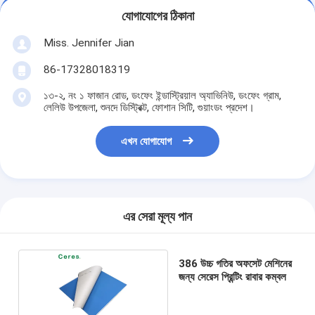
যোগাযোগের ঠিকানা
Miss. Jennifer Jian
86-17328018319
১৩-২, নং ১ ফাজান রোড, ডংফেং ইন্ডাস্ট্রিয়াল অ্যাভিনিউ, ডংফেং গ্রাম,
লেলিউ উপজেলা, শুনদে ডিস্ট্রিক্ট, ফোশান সিটি, গুয়াংডং প্রদেশ।
এখন যোগাযোগ
এর সেরা মূল্য পান
386 উচ্চ গতির অফসেট মেশিনের
জন্য সেরেস প্রিন্টিং রাবার কম্বল