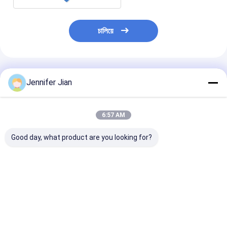
চালিয়ে
প্রস্তাবিত পণ্য
Jennifer Jian
6:57 AM
Good day, what product are you looking for?
জল ভিত্তিক রোলার ওয়াশ
অফসেট শীটফুড ভলকান 714
ভুলকান ৭১৪ মাস্টার রা
পরিবেশ বান্ধব ফর্মুলা সঙ্গে রাবার
মাস্টার রাবার ডিক 4 স্তর 930
৯৩০*৬৪৫*১.৯৫ বার
কম্বল এবং রোলার শক্তিশালী
* 645 * 1.95 বার সহ
দ্রুত পরিষ্কারের জন্য
ভালো দাম
ভালো দাম
ভালো দাম