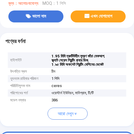
মূল্য：আলোচনাযোগ্য
MOQ：1 পিসি
ভালো দাম
এখন যোগাযোগ
পণ্যের বর্ণনা
,
1.95 মিমি ত্রুটিবিহীন মুদ্রণ কাঁচা মেকআপ
হাইলাইট
,
ফ্ল্যাট সেরেস প্রিন্টিং রাবার ডিক
1.৯৫ মিমি অফসেট প্রিন্টিং মেশিনের ডেকেট
উৎপত্তি স্থল
চীন
ন্যূনতম চাহিদার পরিমাণ
1 পিসি
পরিচিতিমুলক নাম
ceres
পরিশোধের শর্ত
ওয়েস্টার্ন ইউনিয়ন, মানিগ্রাম, টি/টি
মডেল নম্বার
386
আরো দেখুন