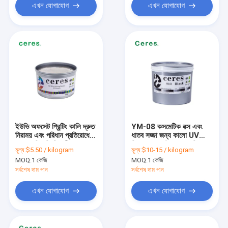
এখন যোগাযোগ
এখন যোগাযোগ
ইউভি অফসেট প্রিন্টিং কালি দ্রুত
YM-08 কসমেটিক বক্স এবং
নিরাময় এবং পরিধান প্রতিরোধের
ধাতব সজ্জা জন্য কালো UV
সাথে জালিয়াতি বিরোধী মুদ্রণের
নিরাময় অফসেট মুদ্রণ কালি
মূল্য:
$5.50 / kilogram
মূল্য:
$10-15 / kilogram
জন্য
MOQ:
1 কেজি
MOQ:
1 কেজি
সর্বশেষ দাম পান
সর্বশেষ দাম পান
এখন যোগাযোগ
এখন যোগাযোগ