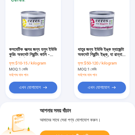
কসমেটিক বক্সের জন্য হলুদ ইউভি
ধাতুর জন্য ইউভি ইঙ্ক ম্যাজেন্টা
কুরিং অফসেট প্রিন্টিং কালি -
অফসেট প্রিন্টিং ইঙ্ক, যা রান্না
মেটাল প্রিন্টিং কালি YM-08
এবং বেকিং প্রতিরোধী
মূল্য:
$10-15 / kilogram
মূল্য:
$50-120 / kilogram
MOQ:
1 কেজি
MOQ:
1 কেজি
সর্বশেষ দাম পান
সর্বশেষ দাম পান
এখন যোগাযোগ
এখন যোগাযোগ
আপনার সময় বাঁচান
আমাদের সাথে সেরা পণ্য যোগাযোগ করুন।