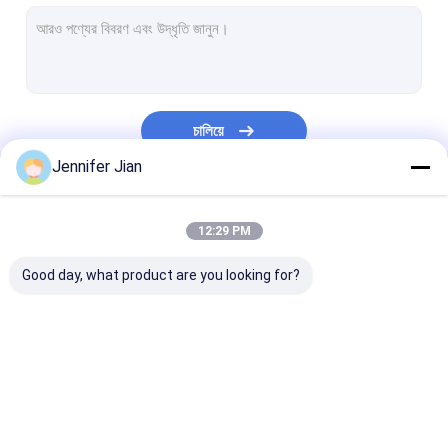
অফসেট প্রিন্টিং প্লেট
রবার ডিক প্রিন্ট করা
অফসেট প্রিন্টিং রাসায়নিক
চালিয়ে
অফসেট প্রিন্টিং উপাদান
Jennifer Jian
প্রিন্টিং মেশিন খুচরা যন্ত্রাংশ
আমাদের বিভাগসমূহ
12:29 PM
নিরাপত্তা ওয়াটারমার্ক কাগজ
Good day, what product are you looking for?
ডাবল লুপ ওয়্যার
BOPP থার্মাল ল্যামিনেশন ফিল্ম
ইউভি ফ্লেক্সো কালি
অফসেট প্রিন্টিং কালি
ইউভি অফসেট কালি
সুরক্ষা মুদ্রণ কালি
ইউভি স্ক্রিন প্রিন্টিং কালি