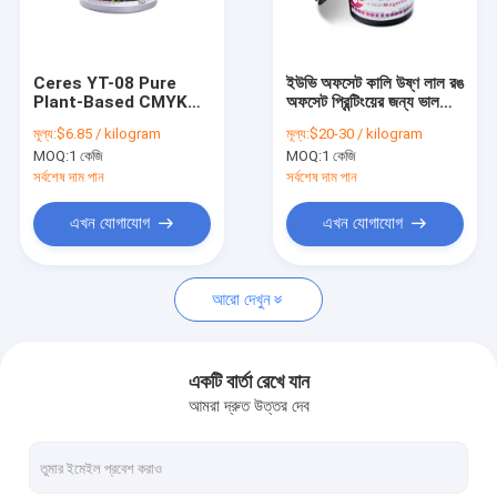
আমাদের সম্পর্কে
কারখানা ভ্রমণ
Ceres YT-08 Pure
ইউভি অফসেট কালি উষ্ণ লাল রঙ
Plant-Based CMYK
অফসেট প্রিন্টিংয়ের জন্য ভাল
মান নিয়ন্ত্রণ
Offset Printing Ink -
স্থানান্তর পারফরম্যান্স সহ দ্রুত
মূল্য:
$6.85 / kilogram
মূল্য:
$20-30 / kilogram
Environmentally
শুকনো
MOQ:
1 কেজি
MOQ:
1 কেজি
Friendly High Gloss
আমাদের সাথে যোগাযোগ করুন
Ink for Paper and
সর্বশেষ দাম পান
সর্বশেষ দাম পান
Carbon Packaging -
কাগজ ও কার্বন প্যাকেজিংয়ের
খবর
এখন যোগাযোগ
এখন যোগাযোগ
জন্য পরিবেশ বান্ধব উচ্চ চকচকে
কালি
উদ্ধৃতির জন্য আবেদন
আরো দেখুন
অফসেট প্রিন্টিং কালি
একটি বার্তা রেখে যান
আমরা দ্রুত উত্তর দেব
ইউভি অফসেট কালি
সুরক্ষা মুদ্রণ কালি