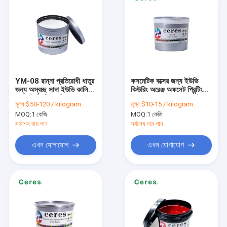
YM-08 রান্না প্রতিরোধী ধাতুর
কসমেটিক বক্সের জন্য ইউভি
জন্য অস্বচ্ছ সাদা ইউভি কালি
কিউরিং অরেঞ্জ অফসেট প্রিন্টিং
অফসেট প্রিন্টিং কালি
ইঙ্ক YM-08 021C মেটাল
মূল্য:
$50-120 / kilogram
মূল্য:
$10-15 / kilogram
প্রিন্টিং ইঙ্ক
MOQ:
1 কেজি
MOQ:
1 কেজি
সর্বশেষ দাম পান
সর্বশেষ দাম পান
এখন যোগাযোগ
এখন যোগাযোগ
বাড়ি
পণ্য
VR প্রদর্শন