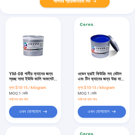
আপনার প্রয়োজনীয়তা দিন
YM-08 পানীয় ক্যানের জন্য
ওভেন ড্রাই কিউরিং সহ মেটাল
স্বচ্ছ সাদা ইউভি কালি অফসেট
এবং টিন ক্যানের জন্য উচ্চ মানের
মুদ্রণ ধাতব কালি
রিফ্লেক্স ব্লু ইউভি অফসেট
মূল্য:
$10-15 / kilogram
মূল্য:
$10-15 / kilogram
প্রিন্টিং ইঙ্ক
MOQ:
1 কেজি
MOQ:
1 কেজি
সর্বশেষ দাম পান
সর্বশেষ দাম পান
এখন যোগাযোগ
এখন যোগাযোগ