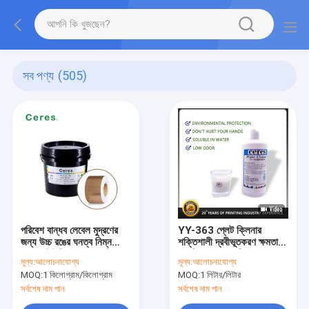
সব পণ্য
(505)
পরিবেশ বান্ধব লেবেল মুদ্রণের
YY-363 প্লেট ক্লিনার
জন্য উচ্চ রঙের ঘনত্ব নিম্ন
শক্তিশালী দ্রবীভূতকরণ ক্ষমতা
সান্দ্রতা ইউভি ফ্লেক্সো কালি
সহ নিরাপদ এবং পরিবেশ বান্ধব
মূল্য:
আলোচনাযোগ্য
মূল্য:
আলোচনাযোগ্য
প্রিন্টিং প্লেট পরিষ্কারের জন্য
MOQ:
1 কিলোগ্রাম/কিলোগ্রাম
MOQ:
1 লিটার/লিটার
সর্বশেষ দাম পান
সর্বশেষ দাম পান